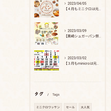
2023/04/05
【４月もミニクロは元気に営業します】｜minicro
2023/03/09
【黒崎シュガーパン祭り】に出店します♪
2023/03/02
【３月もminicroは元気に営業します】
タグ
Tags
ミニクロワッサン
セール
大人気